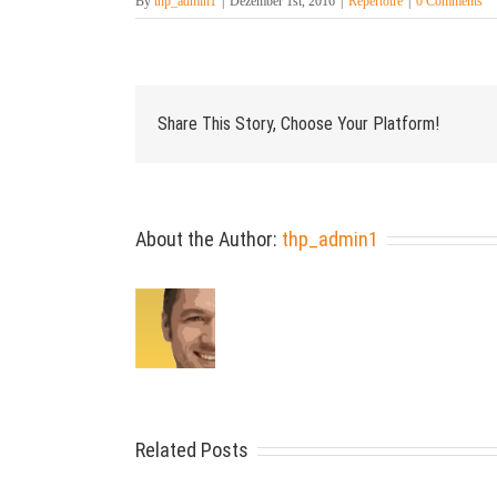
By
thp_admin1
|
Dezember 1st, 2016
|
Repertoire
|
0 Comments
Share This Story, Choose Your Platform!
About the Author:
thp_admin1
Related Posts