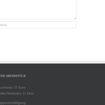
EISE ABENDSTÜCK
wachsene 15 Euro
üler/Studenten 11 Euro
uppenermäßigung: