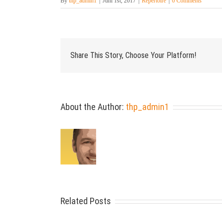
By
thp_admin1
|
Juni 1st, 2017
|
Repertoire
|
0 Comments
Share This Story, Choose Your Platform!
About the Author:
thp_admin1
Related Posts