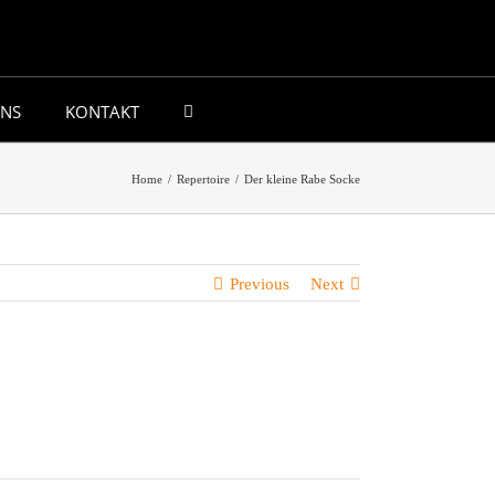
UNS
KONTAKT
Home
/
Repertoire
/
Der kleine Rabe Socke
Previous
Next