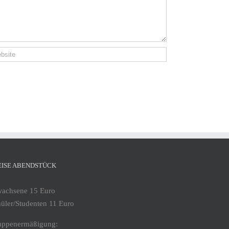
EISE ABENDSTÜCK
wachsene 15 Euro
üler/Studenten 11 Euro
uppenermäßigung: