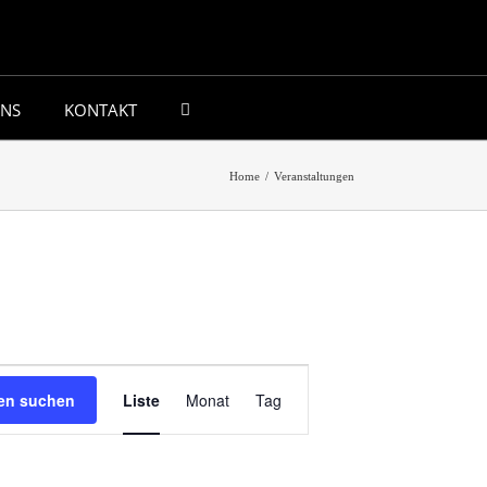
UNS
KONTAKT
Home
/
Veranstaltungen
Veranstaltung
gen suchen
Liste
Monat
Tag
Ansichten-
Navigation