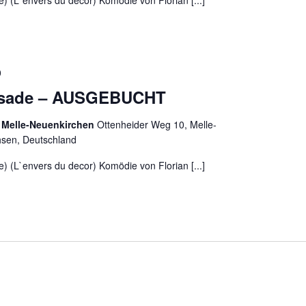
e) (L`envers du decor) Komödie von Florian [...]
0
assade – AUSGEBUCHT
 Melle-Neuenkirchen
Ottenheider Weg 10, Melle-
hsen, Deutschland
e) (L`envers du decor) Komödie von Florian [...]