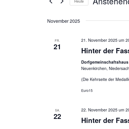
Anstehen
Heute
nach
Ansichten,
Datum
Veranstaltungen
Navigation
wählen.
Schlüsselwort.
November 2025
21. November 2025 um 2
FR.
21
Hinter der Fa
Dorfgemeinschaftshaus
Neuenkirchen, Niedersac
(Die Kehrseite der Medaill
Euro15
22. November 2025 um 2
SA.
22
Hinter der Fa