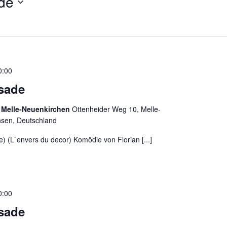
de
0:00
ssade
 Melle-Neuenkirchen
Ottenheider Weg 10, Melle-
hsen, Deutschland
e) (L`envers du decor) Komödie von Florian [...]
0:00
ssade