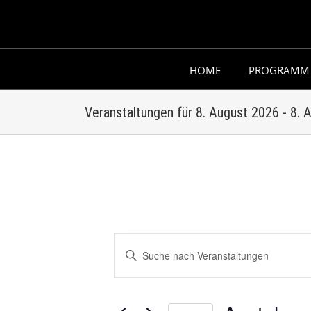
Skip
to
content
HOME
PROGRAMM
Veranstaltungen für 8. August 2026 - 8.
Veranstaltungen
Veranstaltungen
Bitte
Schlüsselwort
Suche
eingeben.
und
Suche