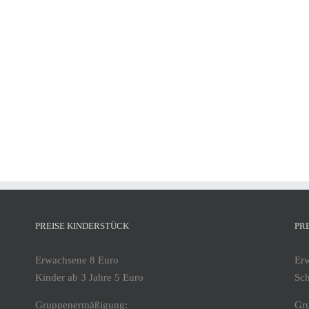
PREISE KINDERSTÜCK
PR
Erwachsene 8 Euro
Er
Kinder ab 3 Jahre 5 Euro
Sch
Gruppenermäßigung:
Gr