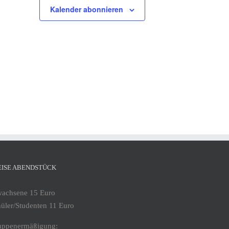
Kalender abonnieren
EISE ABENDSTÜCK
wachsene 15 Euro
üler/Studenten 11 Euro
uppenermäßigung: