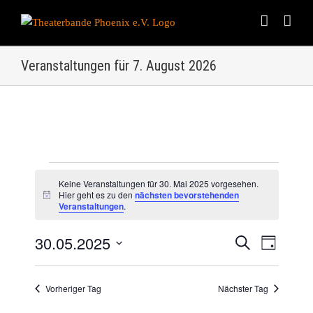
Skip
to
content
Veranstaltungen für 7. August 2026
Veranstaltungen
Keine Veranstaltungen für 30. Mai 2025 vorgesehen.
Hier geht es zu den
nächsten bevorstehenden
Hinweis
für
Veranstaltungen
.
30.
30.05.2025
Veranstalt
Suche
Veranst
Tag
Datum
Ansicht
Suche
Mai
wählen.
Navigat
Vorheriger Tag
Nächster Tag
und
2025