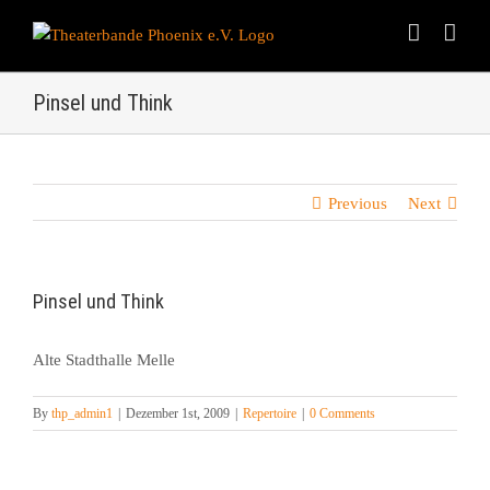
Skip
to
content
Pinsel und Think
Previous
Next
Pinsel und Think
Alte Stadthalle Melle
By
thp_admin1
|
Dezember 1st, 2009
|
Repertoire
|
0 Comments