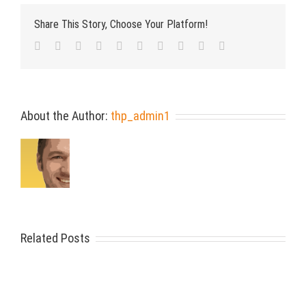
Share This Story, Choose Your Platform!
Facebook
Twitter
LinkedIn
Reddit
Whatsapp
Google+
Tumblr
Pinterest
Vk
Email
About the Author:
thp_admin1
Related Posts