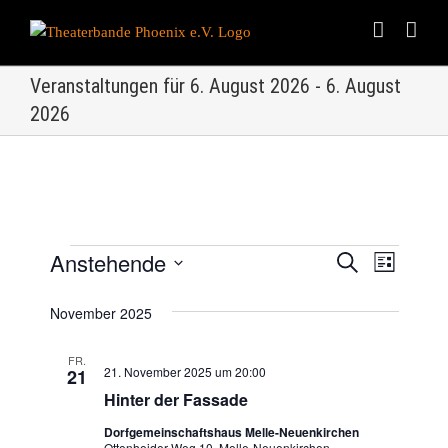
Skip
to
content
Veranstaltungen für 6. August 2026 - 6. August
2026
Anstehende
Veranstaltungen
Veranstalt
Suche
Veranst
Liste
Datum
Ansicht
Suche
November 2025
wählen.
Navigat
und
FR.
21. November 2025 um 20:00
21
Ansichten,
Hinter der Fassade
Navigation
Dorfgemeinschaftshaus Melle-Neuenkirchen
Ottenheider Weg 10, Melle-Neuenkirchen,