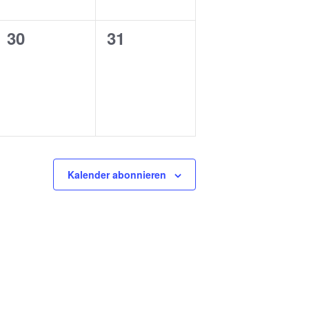
0
0
30
31
ngen,
Veranstaltungen,
Veranstaltungen,
Kalender abonnieren