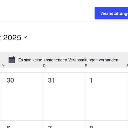
Veranstaltun
t 2025
Es sind keine anstehenden Veranstaltungen vorhanden.
Hinweis
M
MITTWOCH
D
DONNERSTAG
F
FREITAG
0
0
0
30
31
1
ungen,
Veranstaltungen,
Veranstaltungen,
Veranstaltu
0
0
0
6
7
8