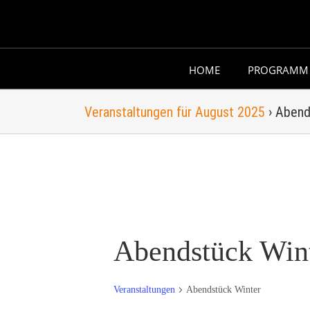
Skip
to
content
HOME
PROGRAMM
Veranstaltungen für August 2025
› Abend
Abendstück Win
Veranstaltungen
Abendstück Winter