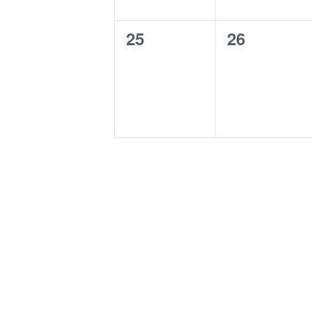
0
0
25
26
Veranstaltungen,
Veranstalt