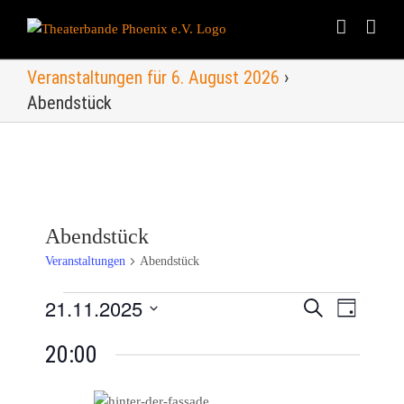
Skip
to
content
Veranstaltungen für 6. August 2026
›
Abendstück
Abendstück
Veranstaltungen
Abendstück
21.11.2025
Veranstaltungen
Veranstalt
Suche
Veranst
Tag
Datum
Ansicht
für
Suche
20:00
wählen.
Navigat
21.
und