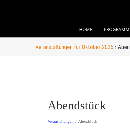
Skip
to
content
HOME
PROGRAMM
Veranstaltungen für Oktober 2025
› Aben
Abendstück
Veranstaltungen
Abendstück