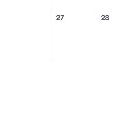
0
0
27
28
Veranstaltungen,
Veranstalt