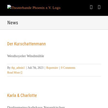
Skip
to
content
News
Der Kurschattenmann
Westhoyeler Windmühle
By
thp_admin1
|
Juli 7th, 2023
|
Repertoire
|
0 Comments
Read More
Karla & Charlotte
Dorfgemeinschaftshaus Neuenkirchen