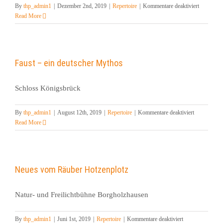
für
By
thp_admin1
|
Dezember 2nd, 2019
|
Repertoire
|
Kommentare deaktiviert
Die
Read More
Perle
Anna
Faust – ein deutscher Mythos
Schloss Königsbrück
für
By
thp_admin1
|
August 12th, 2019
|
Repertoire
|
Kommentare deaktiviert
Faust
Read More
–
ein
deutscher
Mythos
Neues vom Räuber Hotzenplotz
Natur- und Freilichtbühne Borgholzhausen
für
By
thp_admin1
|
Juni 1st, 2019
|
Repertoire
|
Kommentare deaktiviert