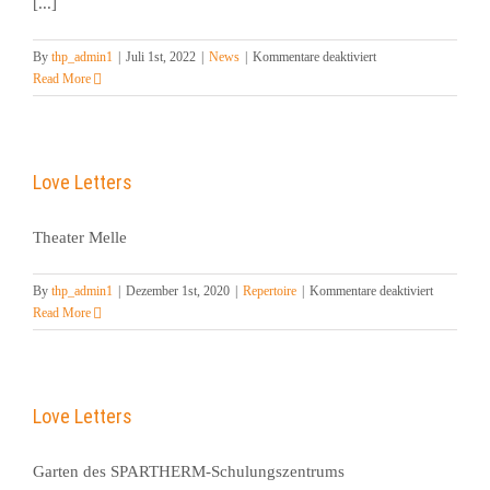
[...]
für
By
thp_admin1
|
Juli 1st, 2022
|
News
|
Kommentare deaktiviert
Erste
Read More
Eindrücke
von
Mirandolina
Love Letters
Theater Melle
für
By
thp_admin1
|
Dezember 1st, 2020
|
Repertoire
|
Kommentare deaktiviert
Love
Read More
Letters
Love Letters
Garten des SPARTHERM-Schulungszentrums