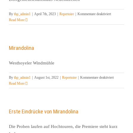
für
By
thp_admin1
|
April 7th, 2023
|
Repertoire
|
Kommentare deaktiviert
Karla
Read More
&
Charlotte
Mirandolina
Westhoyeler Windmühle
für
By
thp_admin1
|
August 1st, 2022
|
Repertoire
|
Kommentare deaktiviert
Mirandolina
Read More
Erste Eindrücke von Mirandolina
Die Proben laufen auf Hochtouren, die Premiere steht kurz