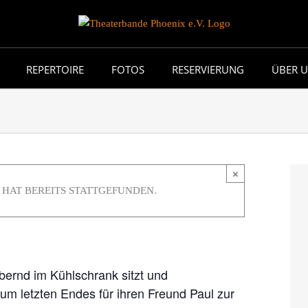
REPERTOIRE
FOTOS
RESERVIERUNG
ÜBER 
×
31. März 2023 um 20:00
|
EURO15
HAT BEREITS STATTGEFUNDEN.
ernd im Kühlschrank sitzt und
um letzten Endes für ihren Freund Paul zur