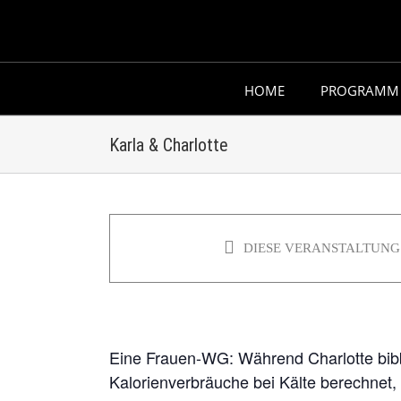
Skip
to
content
HOME
PROGRAMM
Karla & Charlotte
Karla & Charlotte
DIESE VERANSTALTUNG 
Eine Frauen-WG: Während Charlotte bibb
Kalorienverbräuche bei Kälte berechnet, 