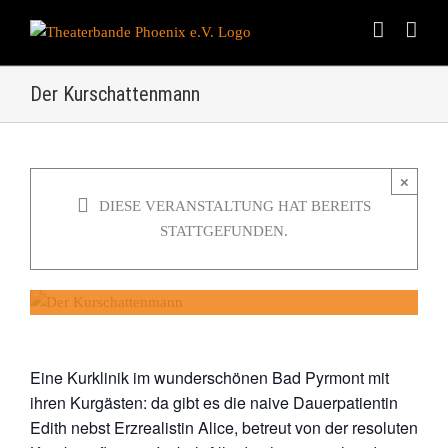
Skip
to
content
Der Kurschattenmann
×
Der Kurschattenmann
DIESE VERANSTALTUNG HAT BEREITS
STATTGEFUNDEN.
15. Juli 2023 um 20:00
|
EURO15
Eine Kurklinik im wunderschönen Bad Pyrmont mit
ihren Kurgästen: da gibt es die naive Dauerpatientin
Edith nebst Erzrealistin Alice, betreut von der resoluten